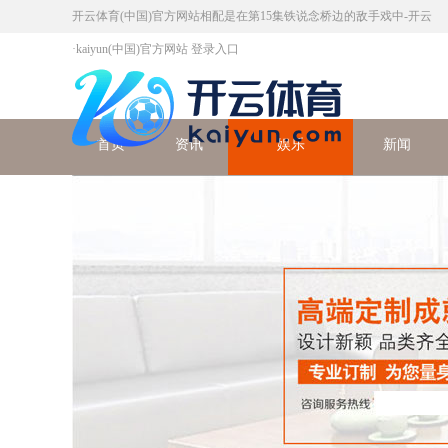
开云体育(中国)官方网站相配是在第15集铁说念桥边的敌手戏中-开云
·kaiyun(中国)官方网站 登录入口
首页
资讯
娱乐
新闻