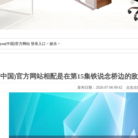
aiyun(中国)官方网站 登录入口
>
娱乐
>
中国)官方网站相配是在第15集铁说念桥边的敌手戏
发布日期：2026-07-06 09:42 点击次
入口