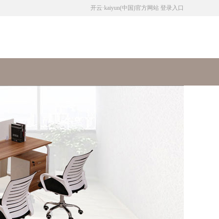
开云·kaiyun(中国)官方网站 登录入口