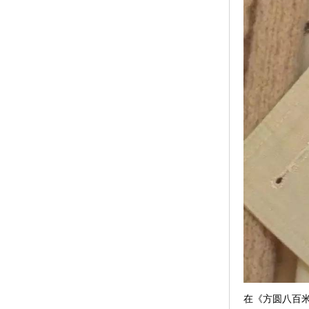
在《方圆八百