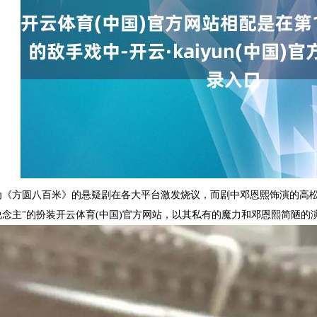
为《方圆八百米》的悬疑剧在各大平台激发烧议，而剧中邓恩熙饰演的高松
念主"的扮装开云体育(中国)官方网站，以其私有的魔力和邓恩熙简陋的