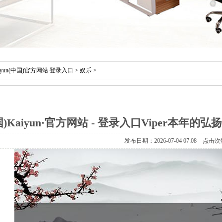
aiyun(中国)官方网站 登录入口
>
娱乐
>
)Kaiyun·官方网站 - 登录入口Viper本年的弘
发布日期：2026-07-04 07:08 点击次
方网站 登录入