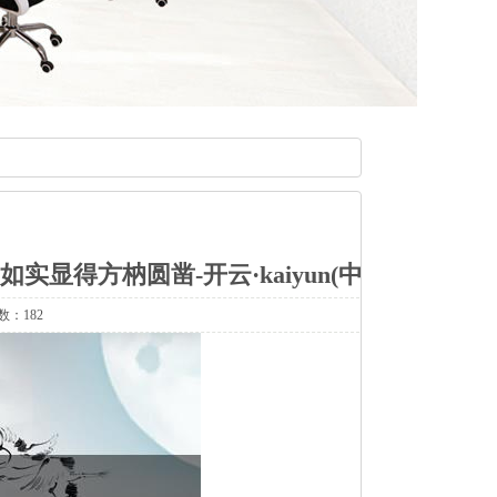
扬如实显得方枘圆凿-开云·kaiyun(中国)官
数：182
口