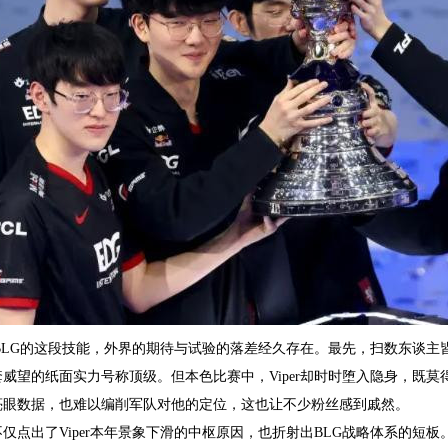
盟BLG的这段技能，外界的期待与试验的落差经久存在。最先，扫数东谈主皆以为领
威望的纸面实力号称顶级。但本色比赛中，Viper却时时堕入隐身，既
亮眼数据，也难以编削军队对他的定位，这也让不少粉丝感到戚然。
仅点出了Viper本年景象下滑的中枢原因，也折射出BLG战略体系的短板。