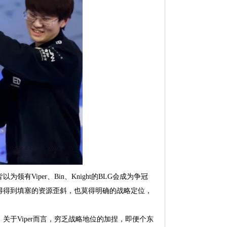
有Viper、Bin、Knight的BLG会成为争冠
莫得得到填塞的资源歪斜，也莫得明确的战略定位，
关于Viper而言，穷乏战略地位的加捏，即便个东