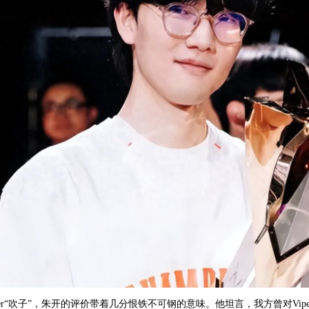
er“吹子”，朱开的评价带着几分恨铁不可钢的意味。他坦言，我方曾对Vipe