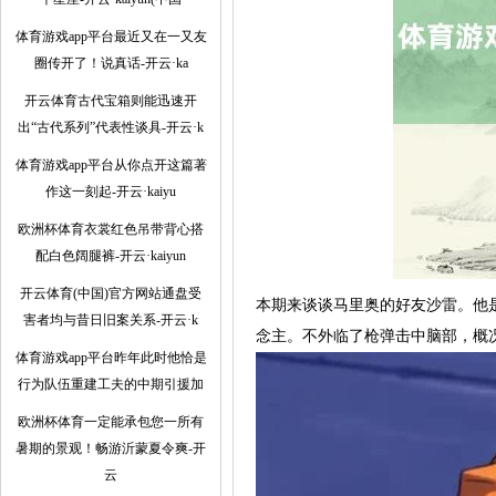
体育游戏app平台最近又在一又友
圈传开了！说真话-开云·ka
开云体育古代宝箱则能迅速开
出“古代系列”代表性谈具-开云·k
体育游戏app平台从你点开这篇著
作这一刻起-开云·kaiyu
欧洲杯体育衣裳红色吊带背心搭
配白色阔腿裤-开云·kaiyun
开云体育(中国)官方网站通盘受
本期来谈谈马里奥的好友沙雷。他是
害者均与昔日旧案关系-开云·k
念主。不外临了枪弹击中脑部，概
体育游戏app平台昨年此时他恰是
行为队伍重建工夫的中期引援加
欧洲杯体育一定能承包您一所有
暑期的景观！畅游沂蒙夏令爽-开
云