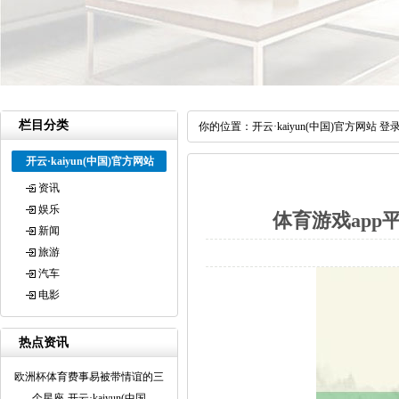
栏目分类
你的位置：
开云·kaiyun(中国)官方网站 登
开云·kaiyun(中国)官方网站
登录入口
资讯
娱乐
体育游戏app平
新闻
旅游
汽车
电影
热点资讯
欧洲杯体育费事易被带情谊的三
个星座-开云·kaiyun(中国