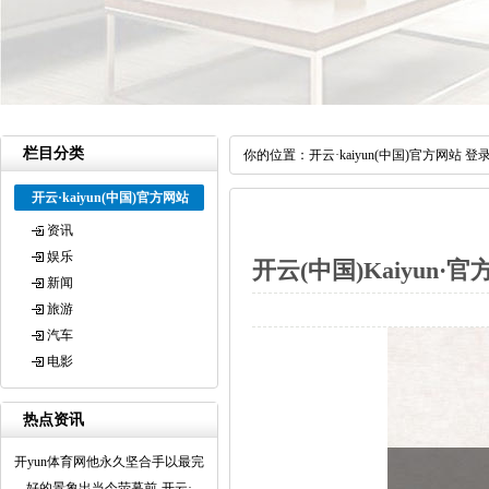
栏目分类
你的位置：
开云·kaiyun(中国)官方网站 登
开云·kaiyun(中国)官方网站
登录入口
资讯
娱乐
开云(中国)Kaiyun
新闻
旅游
汽车
电影
热点资讯
开yun体育网他永久坚合手以最完
好的景象出当今荧幕前-开云·