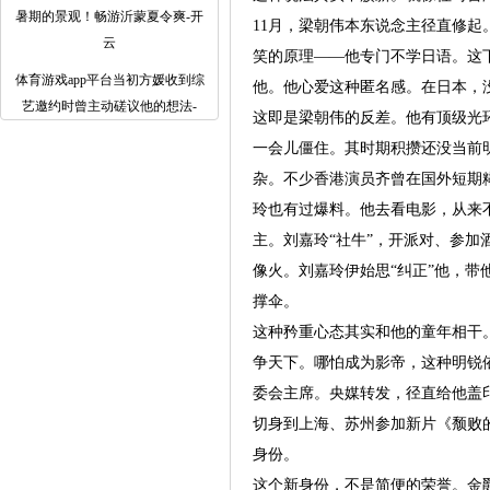
暑期的景观！畅游沂蒙夏令爽-开
11月，梁朝伟本东说念主径直修
云
笑的原理——他专门不学日语。这
体育游戏app平台当初方媛收到综
他。他心爱这种匿名感。在日本，
艺邀约时曾主动磋议他的想法-
这即是梁朝伟的反差。他有顶级光
一会儿僵住。其时期积攒还没当前
杂。不少香港演员齐曾在国外短期
玲也有过爆料。他去看电影，从来
主。刘嘉玲“社牛”，开派对、参
像火。刘嘉玲伊始思“纠正”他，
撑伞。
这种矜重心态其实和他的童年相干
争天下。哪怕成为影帝，这种明锐依
委会主席。央媒转发，径直给他盖
切身到上海、苏州参加新片《颓败
身份。
这个新身份，不是简便的荣誉。金