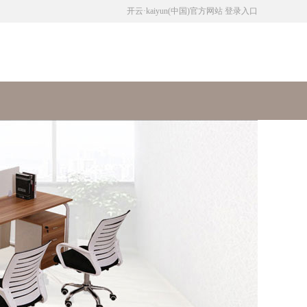
开云·kaiyun(中国)官方网站 登录入口