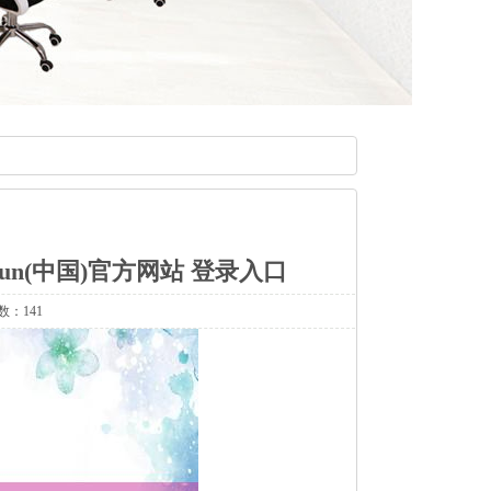
un(中国)官方网站 登录入口
数：141