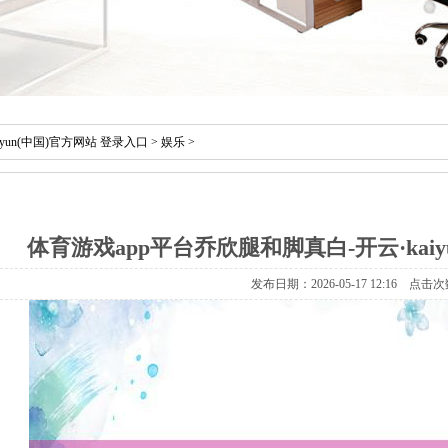
aiyun(中国)官方网站 登录入口
>
娱乐
>
体育游戏app平台乔欣腿和脚真白-开云·kaiy
发布日期：2026-05-17 12:16 点击次