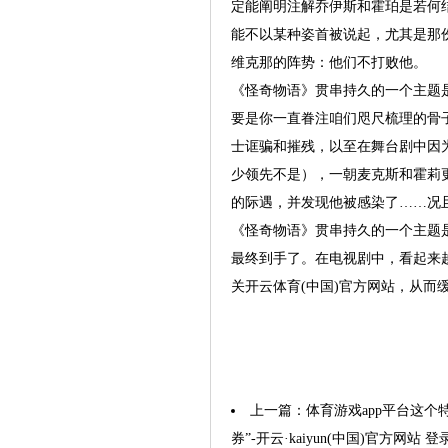
定能阐明注解乔伊斯和霍珀是若何
能不以某种姿首被说起，尤其是那
维克那的阵势：他们不打败他。
《怪奇物语》贯串持久的一个主题
要是你一直眷注咱们咫尺梳理的骨
士诓骗和摧残，以至在舞台剧中因
少领先不是），一朝麦克斯和霍莉
的际遇，并发现他被感染了……况
《怪奇物语》贯串持久的一个主题
最终到手了。在电视剧中，看起来
关开云体育(中国)官方网站，从
上一篇：
体育游戏app平台这个
券”-开云·kaiyun(中国)官方网站 