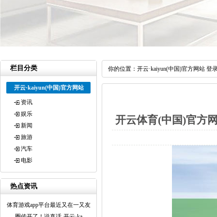
栏目分类
你的位置：
开云·kaiyun(中国)官方网站 登
开云·kaiyun(中国)官方网站
登录入口
资讯
娱乐
开云体育(中国)官方网
新闻
旅游
汽车
电影
热点资讯
体育游戏app平台最近又在一又友
圈传开了！说真话-开云·ka