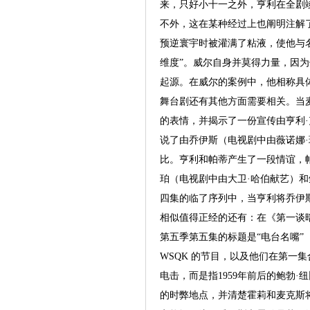
来，只好小十一之外，亨利在全剧
不外，这在某种经过上也阐明注解
预逆寰宇时被灌满了粘液，使他与名
维度”。威尔自身并莫得力量，因
起源。在威尔的案例中，他相称具体
舞台剧还有其他方面需要相关。当
的表情，并揭示了一份宣传由亨利
说了由乔伊斯（电视剧中由薇诺娜·
比。亨利和帕蒂产生了一段情谊，
珀（电视剧中由大卫·哈伯献艺）
四集的临了序列中，当亨利将乔伊
相似值得正经的还有：在《第一谈
第五季第五集的标题是“电台名嘴”（
WSQK 的节目，以及他们在第一
电击，而是指1959年前后的鲍勃·纽比
的时弊地点，并清楚霍莉和麦克斯