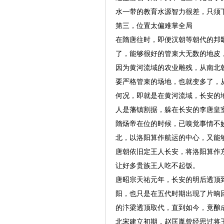
水一带的教育水源智力很差，只须
第三，位置太偏难掌全局
在隋唐往时，即便汉朝等朝代的邦
了，能够很好的管束大无数的地皮
因为黄河流域的农业雕残，从南北
要严格管束的场地，也就变多了，
何况，即就是在黄河流域，长安的
人是藩镇割据，躲在长安的李唐皇
隋炀帝在位的时候，已嗅觉事情不
北，以洛阳算作航运的中心，又能
唐朝依旧定王人长安，将洛阳算作
让好多贵族王人吃不起饭。
唐昭宗天祐元年，长安的明后透顶
阳，也只是在五代时期出现了片晌
的汴梁透顶取代，直到如今，竟酿
北宋建立初期，赵匡胤曾经思过将