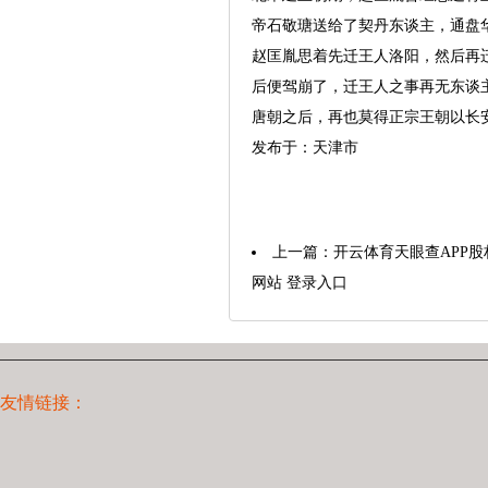
帝石敬瑭送给了契丹东谈主，通盘
赵匡胤思着先迁王人洛阳，然后再
后便驾崩了，迁王人之事再无东谈
唐朝之后，再也莫得正宗王朝以长
发布于：天津市
上一篇：
开云体育天眼查APP股权
网站 登录入口
友情链接：